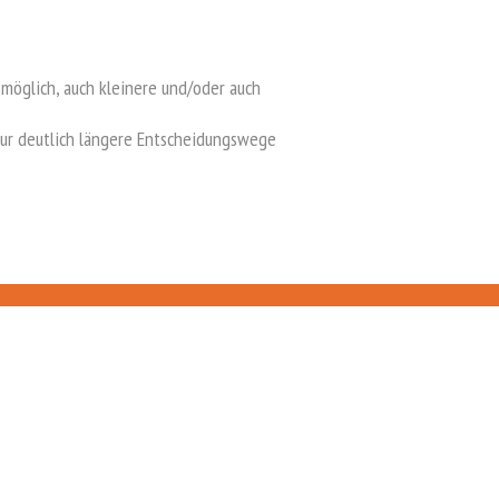
möglich, auch kleinere und/oder auch
tur deutlich längere Entscheidungswege
Schäferstraße 19
45897 Gelsenkirchen
Telefon: + 49 (0)209 - 94 778 557
info@lorka-bau.de