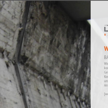
W
B
Br
In
un
un
La
üb
[
we