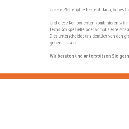
Unsere Philosophie besteht darin, hohes fa
Und diese Komponenten kombinieren wir mit
technisch spezielle oder komplizierte Mas
Dies unterscheidet uns deutlich von den g
gehen müssen.
Wir beraten und unterstützen Sie gern
SITEMAP
Startseite
Kontakt
Über uns
Der Weg zu uns
Leistungen
Impressum
Referenzen
Datenschutzhinweis