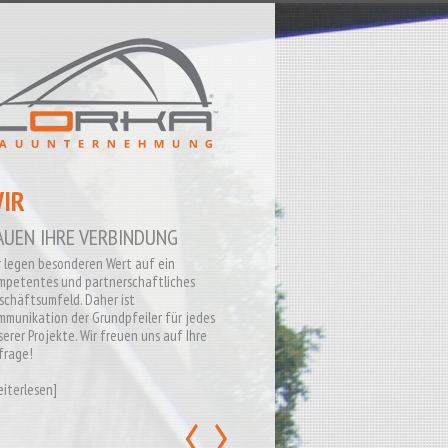
IR STEHEN AUF
RÜCKEN
ückenbau, Hochbau, Industriebau,
genieuerbau und Tiefbau - das sind
sere Kernkompetenzen auf die wir mit
serer jahrelangen Erfahrung stolz sind.
ssen auch Sie sich von unseren Arbeiten
erzeugen.
iterlesen
]